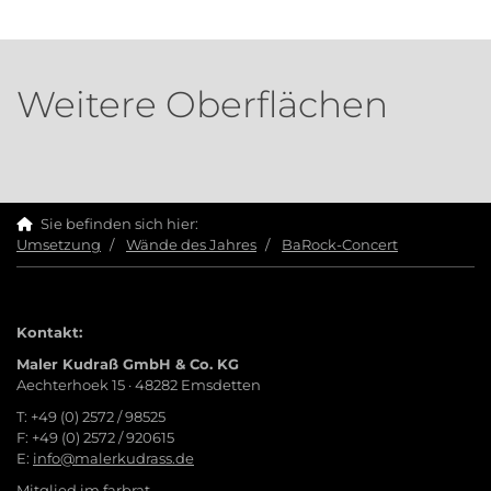
Weitere Oberflächen
Sie befinden sich hier:
Umsetzung
Wände des Jahres
BaRock-Concert
Kontakt:
Maler Kudraß GmbH & Co. KG
Aechterhoek 15 · 48282 Emsdetten
T: +49 (0) 2572 / 98525
F: +49 (0) 2572 / 920615
E:
info@malerkudrass.de
Mitglied im farbrat.