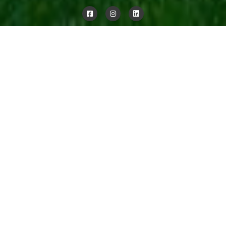
Raus aufs Land!
Herzlich Willkommen in Emsdetten
In unseren ländlich gelegenen „Ideenräumen“ finden Sie
unsere Mustersammlung, Projektbeispiele und
großflächige Oberflächenpräsentationen sowie eine
wunderschöne Teppich- und Bodenausstellung. Freuen Sie
sich auf außergewöhnliche Farbwelten, faszinierende
Strukturen und innovative Oberflächen für Ihr individuelles
Raumkonzept.
Planung in einer Atmosphäre die Kreativität freisetzt und
Lust auf Veränderung macht.
Neue Ideen für IHRE Räume.