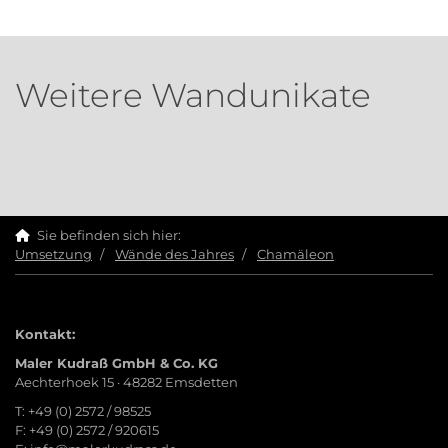
Weitere Wandunikate
Sie befinden sich hier:
Umsetzung
Wände des Jahres
Chamäleon
Kontakt:
Maler Kudraß GmbH & Co. KG
Aechterhoek 15 · 48282 Emsdetten
T: +49 (0) 2572 / 98525
F: +49 (0) 2572 / 920615