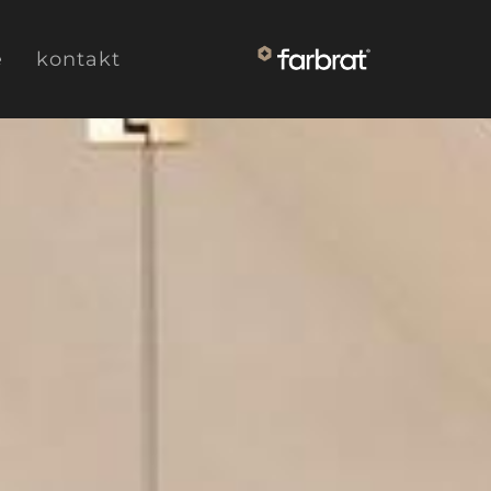
e
kontakt