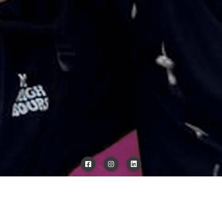
Sie befinden sich hier:
Umsetzung
wand16 rough